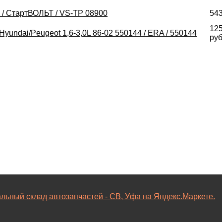
l / СтартВОЛЬТ / VS-TP 08900
543
12
yundai/Peugeot 1,6-3,0L 86-02 550144 / ERA / 550144
ру