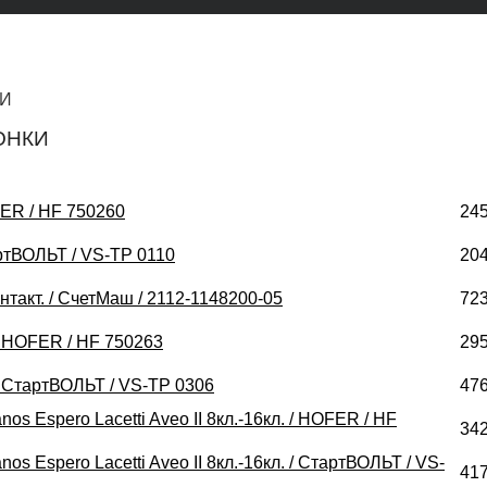
КИ
ОНКИ
FER / HF 750260
245
артВОЛЬТ / VS-TP 0110
204
нтакт. / СчетМаш / 2112-1148200-05
723
 / HOFER / HF 750263
295
 / СтартВОЛЬТ / VS-TP 0306
476
s Espero Lacetti Aveo II 8кл.-16кл. / HOFER / HF
342
s Espero Lacetti Aveo II 8кл.-16кл. / СтартВОЛЬТ / VS-
417