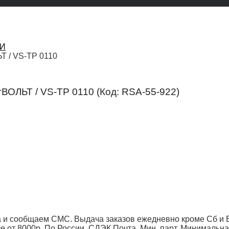
КИ
ЬТ / VS-TP 0110
ртВОЛЬТ / VS-TP 0110
(Код:
RSA-55-922
)
 и сообщаем СМС. Выдача заказов ежедневно кроме Сб и Вс
от 8000р. По России, СДЭК Почта. Мин. парт.
Минимальна