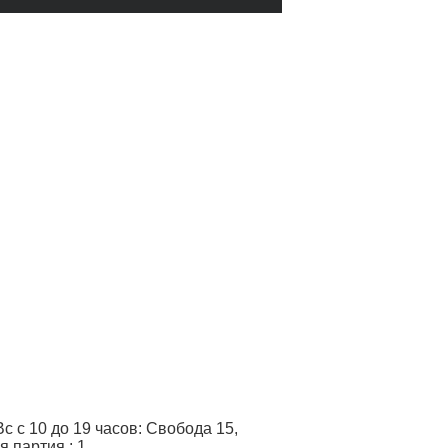
 с 10 до 19 часов: Свобода 15,
я партия
:
1