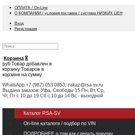
ОПЛАТА / On-Line
О КОМПАНИИ / условия поставки / система НИЗКИХ ЦЕН
Вход
Регистрация
Корзина
0
руб
Товар добавлен в
корзину
Товаров в
корзине
на сумму
WhatsApp +7 (987) 053 0853; zakaz@rsa-sv.ru
Выдача заказов: Уфа, Свободы 15 Пн, Вт, Ср,
Чт, Пт с 10 до 19 Сб с 10 до 14 Вс - выходной
Каталог RSA-SV
On-line каталоги / подбор по VIN
ПОДРОБНЕЕ о том как сделать покупку