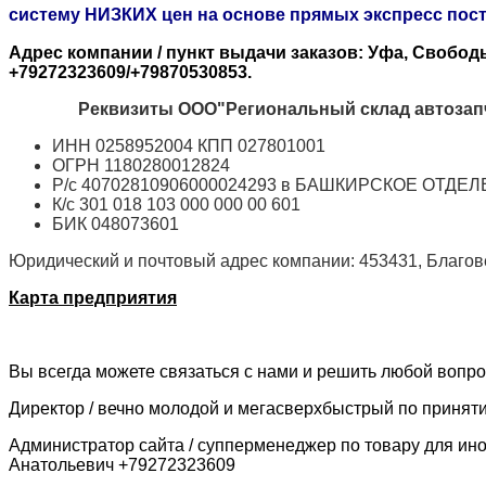
систему НИЗКИХ цен на основе прямых экспресс пост
Адрес компании / пункт выдачи заказов: Уфа, Свободы
+79272323609/+79870530853.
Реквизиты ООО"Региональный склад автозапч
ИНН 0258952004 КПП 027801001
ОГРН 1180280012824
Р/с 40702810906000024293 в БАШКИРСКОЕ ОТД
К/с 301 018 103 000 000 00 601
БИК 048073601
Юридический и почтовый адрес компании: 453431, Благове
Карта предприятия
Вы всегда можете связаться с нами и решить любой вопро
Директор / вечно молодой и мегасверхбыстрый по приня
Администратор сайта / супперменеджер по товару для ин
Анатольевич +79272323609