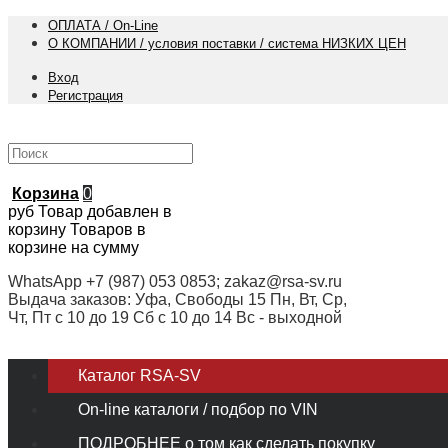
ОПЛАТА / On-Line
О КОМПАНИИ / условия поставки / система НИЗКИХ ЦЕН
Вход
Регистрация
Корзина
0
руб
Товар добавлен в
корзину
Товаров в
корзине
на сумму
WhatsApp +7 (987) 053 0853; zakaz@rsa-sv.ru
Выдача заказов: Уфа, Свободы 15 Пн, Вт, Ср,
Чт, Пт с 10 до 19 Сб с 10 до 14 Вс - выходной
Каталог RSA-SV
On-line каталоги / подбор по VIN
ПОДРОБНЕЕ о том как сделать покупку