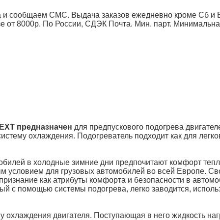
 и сообщаем СМС. Выдача заказов ежедневно кроме Сб и Вс
от 8000р. По России, СДЭК Почта. Мин. парт.
Минимальна
NEXT предназначен
для предпускового подогрева двигател
истему охлаждения. Подогреватель подходит как для легко
обилей в холодные зимние дни предпочитают комфорт тепл
м условием для грузовых автомобилей во всей Европе. С
 признание как атрибуты комфорта и безопасности в автомо
ый с помощью системы подогрева, легко заводится, исполь
у охлаждения двигателя. Поступающая в него жидкость наг