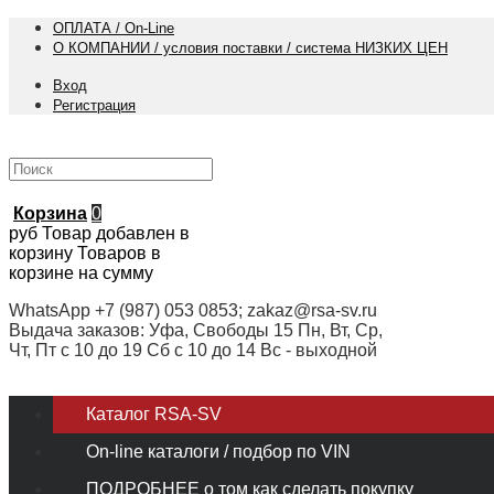
ОПЛАТА / On-Line
О КОМПАНИИ / условия поставки / система НИЗКИХ ЦЕН
Вход
Регистрация
Корзина
0
руб
Товар добавлен в
корзину
Товаров в
корзине
на сумму
WhatsApp +7 (987) 053 0853; zakaz@rsa-sv.ru
Выдача заказов: Уфа, Свободы 15 Пн, Вт, Ср,
Чт, Пт с 10 до 19 Сб с 10 до 14 Вс - выходной
Каталог RSA-SV
On-line каталоги / подбор по VIN
ПОДРОБНЕЕ о том как сделать покупку