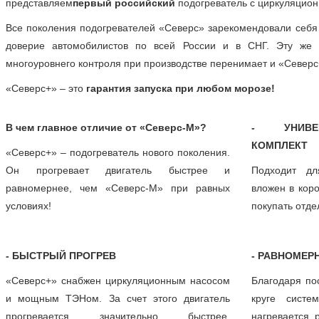
представляем
первый российский
подогреватель с циркуляцио
Все поколения подогревателей «Северс» зарекомендовали себя
доверие автомобилистов по всей России и в СНГ. Эту же 
многоуровнего контроля при производстве перенимает и «Север
«Северс+» – это
гарантия запуска при любом морозе!
В чем главное отличие от «Северс-М»?
- УНИВЕ
КОМПЛЕКТ
«Северс+» – подогреватель нового поколения.
Он прогревает двигатель быстрее и
Подходит дл
равномернее, чем «Северс-М» при равных
вложен в кор
условиях!
покупать отде
- БЫСТРЫЙ ПРОГРЕВ
- РАВНОМЕР
«Северс+» снабжен циркуляционным насосом
Благодаря по
и мощным ТЭНом. За счет этого двигатель
круге систе
прогревается значительно быстрее.
нагревается 