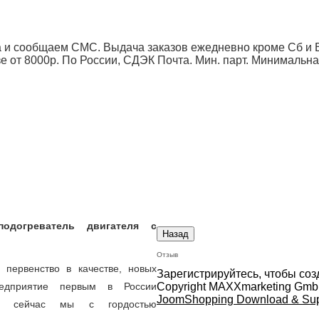
 и сообщаем СМС. Выдача заказов ежедневно кроме Сб и Вс
от 8000р. По России, СДЭК Почта. Мин. парт.
Минимальна
оподогреватель двигателя с
Отзыв
первенство в качестве, новых
Зарегистрируйтесь, чтобы соз
Copyright MAXXmarketing Gm
едприятие первым в России
JoomShopping Download & Sup
. А сейчас мы с гордостью