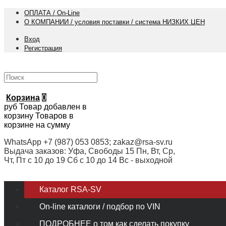
ОПЛАТА / On-Line
О КОМПАНИИ / условия поставки / система НИЗКИХ ЦЕН
Вход
Регистрация
Корзина
0
руб
Товар добавлен в
корзину
Товаров в
корзине
на сумму
WhatsApp +7 (987) 053 0853; zakaz@rsa-sv.ru
Выдача заказов: Уфа, Свободы 15 Пн, Вт, Ср,
Чт, Пт с 10 до 19 Сб с 10 до 14 Вс - выходной
Каталог RSA-SV
On-line каталоги / подбор по VIN
ПОДРОБНЕЕ о том как сделать покупку