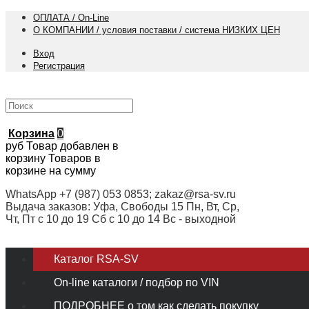
ОПЛАТА / On-Line
О КОМПАНИИ / условия поставки / система НИЗКИХ ЦЕН
Вход
Регистрация
Корзина
0
руб
Товар добавлен в
корзину
Товаров в
корзине
на сумму
WhatsApp +7 (987) 053 0853; zakaz@rsa-sv.ru
Выдача заказов: Уфа, Свободы 15 Пн, Вт, Ср,
Чт, Пт с 10 до 19 Сб с 10 до 14 Вс - выходной
Каталог RSA-SV
On-line каталоги / подбор по VIN
ПОДРОБНЕЕ о том как сделать покупку