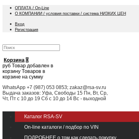
ОПЛАТА / On-Line
О КОМПАНИИ / условия поставки / система НИЗКИХ ЦЕН
Вход
Регистрация
Корзина
0
руб
Товар добавлен в
корзину
Товаров в
корзине
на сумму
WhatsApp +7 (987) 053 0853; zakaz@rsa-sv.ru
Выдача заказов: Уфа, Свободы 15 Пн, Вт, Ср,
Чт, Пт с 10 до 19 Сб с 10 до 14 Вс - выходной
Каталог RSA-SV
On-line каталоги / подбор по VIN
ПОДРОБНЕЕ о том как сделать покупку