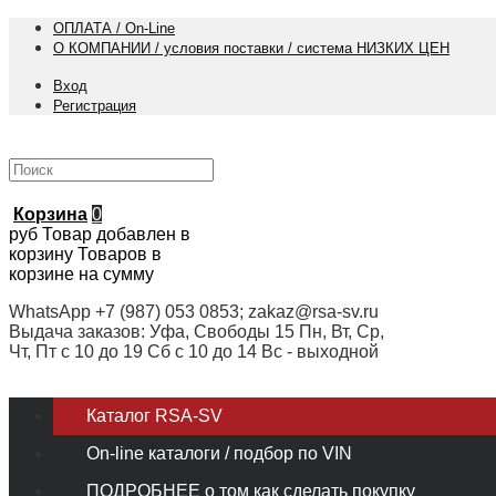
ОПЛАТА / On-Line
О КОМПАНИИ / условия поставки / система НИЗКИХ ЦЕН
Вход
Регистрация
Корзина
0
руб
Товар добавлен в
корзину
Товаров в
корзине
на сумму
WhatsApp +7 (987) 053 0853; zakaz@rsa-sv.ru
Выдача заказов: Уфа, Свободы 15 Пн, Вт, Ср,
Чт, Пт с 10 до 19 Сб с 10 до 14 Вс - выходной
Каталог RSA-SV
On-line каталоги / подбор по VIN
ПОДРОБНЕЕ о том как сделать покупку