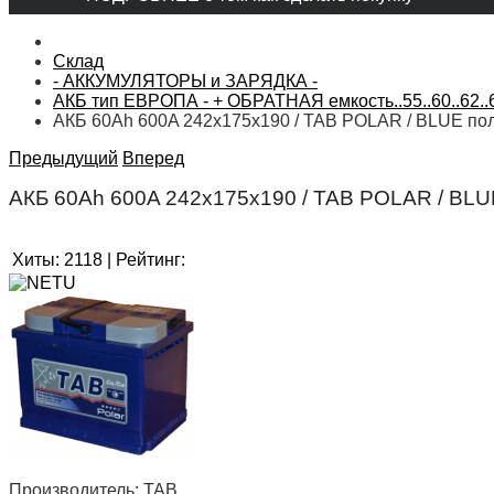
Склад
- АККУМУЛЯТОРЫ и ЗАРЯДКА -
АКБ тип ЕВРОПА - + ОБРАТНАЯ емкость..55..60..62..6
АКБ 60Ah 600A 242х175х190 / TAB POLAR / BLUE по
Предыдущий
Вперед
АКБ 60Ah 600A 242х175х190 / TAB POLAR / BLU
Хиты:
2118
|
Рейтинг:
Производитель:
TAB