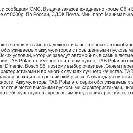
 и сообщаем СМС. Выдача заказов ежедневно кроме Сб и Вс
от 8000р. По России, СДЭК Почта. Мин. парт.
Минимальна
аются одни из самых надежных и качественных автомобиль
рия обслуживаемых аккумуляторов с повышенными пусковым
йских условий, которые заведут автомобиль в самые лютые
ии TAB Polar это именно то что вам нужно. TAB Polar по п
r Dinamic, Bosch S5, поэтому выбор очевиден. Зачем пере
арактеристиками и во многих случаях лучшего качества. TA
начали выходить на российский рынок. А благодаря низкой 
ежности. Аккумуляторы TAB Polar это серия обслуживаемых
ar отличаются высокими пусковыми характеристиками, ни
о себя чувствуют в суровых зимних условиях российского 