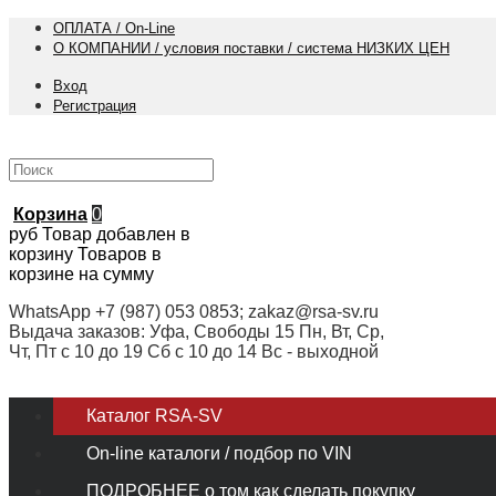
ОПЛАТА / On-Line
О КОМПАНИИ / условия поставки / система НИЗКИХ ЦЕН
Вход
Регистрация
Корзина
0
руб
Товар добавлен в
корзину
Товаров в
корзине
на сумму
WhatsApp +7 (987) 053 0853; zakaz@rsa-sv.ru
Выдача заказов: Уфа, Свободы 15 Пн, Вт, Ср,
Чт, Пт с 10 до 19 Сб с 10 до 14 Вс - выходной
Каталог RSA-SV
On-line каталоги / подбор по VIN
ПОДРОБНЕЕ о том как сделать покупку