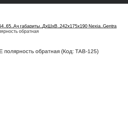
4..65..Ач габариты..ДхШхВ..242х175х190 Nexia..Gentra
лярность обратная
E полярность обратная
(Код:
TAB-125
)