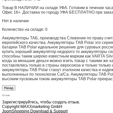
Товар В НАЛИЧИИ на складе УФА. Готовим в течении часа
Офис 16+. Доставка по городу УФА БЕСПЛАТНО при заказе 
Нет в наличии
Количество на складе:
0
Аккумуляторы ТАБ, производства Словении по праву счит
европейского качества. Аккумуляторы TAB Polar это се
батареи TAB Polar идеальное решение для суровых росси
купить хороший аккумулятор недорого то аккумуляторы сер
способны таким широко известным маркам как VARTA Silve
когда за меньшие деньги можно взять товар с такими же х
поставлялись только в страны евросоюза и только только 
аккумуляторы TAB Polar станут эталоном качества и над
выполненных по технологии Ca/Ca. Аккумуляторы TAB Pol
высоким пусковым током аккумуляторы TAB Polar прекрасн
Отзыв
Зарегистрируйтесь, чтобы создать отзыв.
Copyright MAXXmarketing GmbH
JoomShopping Download & Support