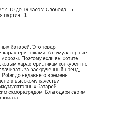
 с 10 до 19 часов: Свобода 15,
я партия
:
1
ных батарей. Это товар
и характеристиками. Аккумуляторные
 морозы. Поэтому если вы хотите
усковым характеристикам конкурентно
плачивать за раскрученный бренд,
B Polar до недавнего времени
цене и высокому качеству
 аккумуляторных батарей
зким саморазрядом. Благодаря своим
климата.