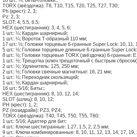
18 шт.: ¼; биты-головки:;
TORX (звёздочка): Т8, Т10, T15, T20, T25, T27, T30;
Ph (крест): 2, 3;
Pz: 2, 3;
SLOT: 4, 5.5, 6.5;
HEX (шестигранник): 3, 4, 5, 6;
1 шт.: ¼; Кардан шарнирный;
1 шт.: ¼; Вороток Т-образный 110 мм;
17 шт.: ½; Головки торцевые 6-гранные Super Lock: 10, 11, 12, 
5 шт.: ½; Головки торцевые длинные 6-гранные Super Lock: 1
8 шт.: ½; Головки торцевые TORX (звёздочка) 6-гранные: E1
1 шт.: ½; Трещотка (ключ трещоточный с быстрым сбросом)
2 шт.: ½; Удлинитель: 125, 250 мм;
2 шт.: ½; Головки свечные магнитные: 16, 21 мм;
1 шт.: ½; Переходник скользящий;
1 шт.: ½; Кардан шарнирный;
16 шт.: 5/16; Биты:;
HEX (шестигранник): 8, 10, 12, 14;
SLOT (шлиц): 8, 10, 12;
PH (крест): 1, 2;
PZ (позидрайв): PZ3, PZ4;
TORX (звёздочка): T40, T45, T50, T55, T60;
1 шт.: 5/16; Адаптер для бит;
4 шт.: Ключи шестигранные: 1.27, 1.5, 2, 2.5 мм;
9 шт.: Ключи комбинированные: 8, 10, 11, 12, 13, 14, 17, 19,