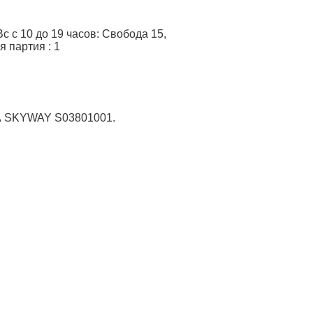
 с 10 до 19 часов: Свобода 15,
я партия
:
1
7А SKYWAY S03801001.