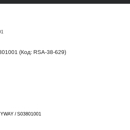
01
3801001
(Код:
RSA-38-629
)