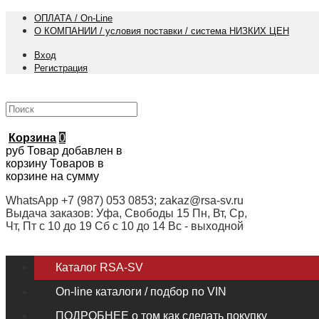
ОПЛАТА / On-Line
О КОМПАНИИ / условия поставки / система НИЗКИХ ЦЕН
Вход
Регистрация
Корзина
0
руб
Товар добавлен в
корзину
Товаров в
корзине
на сумму
WhatsApp +7 (987) 053 0853; zakaz@rsa-sv.ru
Выдача заказов: Уфа, Свободы 15 Пн, Вт, Ср,
Чт, Пт с 10 до 19 Сб с 10 до 14 Вс - выходной
Каталог RSA-SV
On-line каталоги / подбор по VIN
ПОДРОБНЕЕ о том как сделать покупку