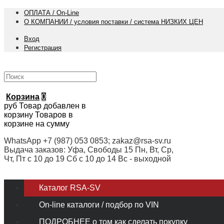
ОПЛАТА / On-Line
О КОМПАНИИ / условия поставки / система НИЗКИХ ЦЕН
Вход
Регистрация
Корзина
0
руб
Товар добавлен в
корзину
Товаров в
корзине
на сумму
WhatsApp +7 (987) 053 0853; zakaz@rsa-sv.ru
Выдача заказов: Уфа, Свободы 15 Пн, Вт, Ср,
Чт, Пт с 10 до 19 Сб с 10 до 14 Вс - выходной
Каталог RSA-SV
On-line каталоги / подбор по VIN
ПОДРОБНЕЕ о том как сделать покупку