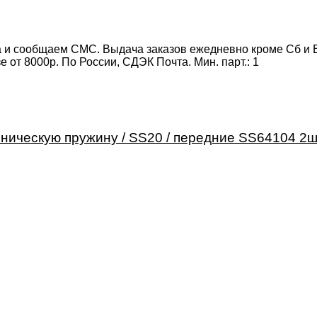
 и сообщаем СМС. Выдача заказов ежедневно кроме Сб и Вс
от 8000р. По России, СДЭК Почта. Мин. парт.:
1
ническую пружину / SS20 / передние SS64104 2