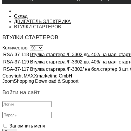
Склад
ДВИГАТЕЛЬ ЭЛЕКТРИКА
ВТУЛКИ СТАРТЕРОВ
ВТУЛКИ СТАРТЕРОВ
Количество:
RSA-37-118
Втулка стартера /Г-3302 дв. 402/ на мал. старт
RSA-37-119
Втулка стартера /Г-3302 дв. 406/ на мал. старт
RSA-37-117
Втулка стартера /Г-3302/ на бол.стартер 3 шт. 
Copyright MAXXmarketing GmbH
JoomShopping Download & Support
Войти на сайт
Запомнить меня