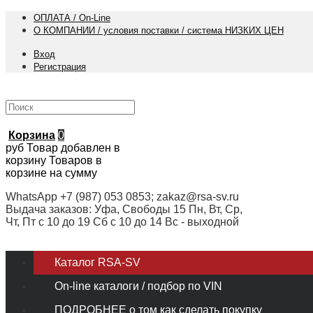
ОПЛАТА / On-Line
О КОМПАНИИ / условия поставки / система НИЗКИХ ЦЕН
Вход
Регистрация
Корзина
0
руб
Товар добавлен в
корзину
Товаров в
корзине
на сумму
WhatsApp +7 (987) 053 0853; zakaz@rsa-sv.ru
Выдача заказов: Уфа, Свободы 15 Пн, Вт, Ср,
Чт, Пт с 10 до 19 Сб с 10 до 14 Вс - выходной
Каталог RSA-SV
On-line каталоги / подбор по VIN
ПОДРОБНЕЕ о том как сделать покупку