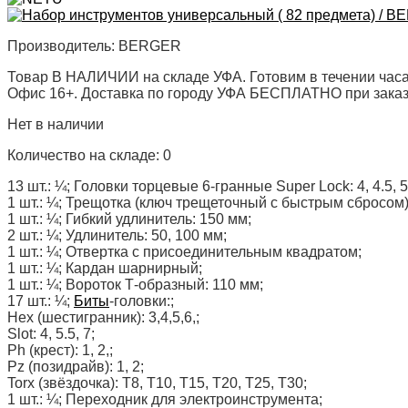
Производитель:
BERGER
Товар В НАЛИЧИИ на складе УФА. Готовим в течении часа
Офис 16+. Доставка по городу УФА БЕСПЛАТНО при заказе 
Нет в наличии
Количество на складе:
0
13 шт.: ¼; Головки торцевые 6-гранные Super Lock: 4, 4.5, 5, 5.
1 шт.: ¼; Трещотка (ключ трещеточный с быстрым сбросом)
1 шт.: ¼; Гибкий удлинитель: 150 мм;
2 шт.: ¼; Удлинитель: 50, 100 мм;
1 шт.: ¼; Отвертка с присоединительным квадратом;
1 шт.: ¼; Кардан шарнирный;
1 шт.: ¼; Вороток Т-образный: 110 мм;
17 шт.: ¼;
Биты
-головки:;
Hex (шестигранник): 3,4,5,6,;
Slot: 4, 5.5, 7;
Ph (крест): 1, 2,;
Pz (позидрайв): 1, 2;
Torx (звёздочка): T8, T10, T15, T20, T25, T30;
1 шт.: ¼; Переходник для электроинструмента;