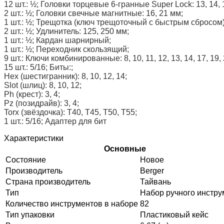
12 шт.: ½; Головки торцевые 6-гранные Super Lock: 13, 14, 15,
2 шт.: ½; Головки свечные магнитные: 16, 21 мм;
1 шт.: ½; Трещотка (ключ трещоточный с быстрым сбросом)
2 шт.: ½; Удлинитель: 125, 250 мм;
1 шт.: ½; Кардан шарнирный;
1 шт.: ½; Переходник скользящий;
9 шт.: Ключи комбинированные: 8, 10, 11, 12, 13, 14, 17, 19,
15 шт.: 5/16; Биты:;
Hex (шестигранник): 8, 10, 12, 14;
Slot (шлиц): 8, 10, 12;
Ph (крест): 3, 4;
Pz (позидрайв): 3, 4;
Torx (звёздочка): T40, T45, T50, T55;
1 шт.: 5/16; Адаптер для бит
Характеристики
Основные
Состояние
Новое
Производитель
Berger
Страна производитель
Тайвань
Тип
Набор ручного инстру
Количество инструментов в наборе
82
Тип упаковки
Пластиковый кейс