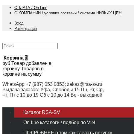
ОПЛАТА / On-Line
О КОМПАНИИ / условия поставки / система НИЗКИХ ЦЕН
Вход
Регистрация
Корзина
0
руб
Товар добавлен в
корзину
Товаров в
корзине
на сумму
WhatsApp +7 (987) 053 0853; zakaz@rsa-sv.ru
Выдача заказов: Уфа, Свободы 15 Пн, Вт, Ср,
Чт, Пт с 10 до 19 Сб с 10 до 14 Вс - выходной
Каталог RSA-SV
On-line каталоги / подбор по VIN
ПОДРОБНЕЕ о том как сделать покупку