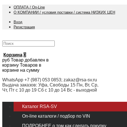
ОПЛАТА / On-Line
О КОМПАНИИ / условия поставки / система НИЗКИХ ЦЕН
Вход
Регистрация
Корзина
0
руб
Товар добавлен в
корзину
Товаров в
корзине
на сумму
WhatsApp +7 (987) 053 0853; zakaz@rsa-sv.ru
Выдача заказов: Уфа, Свободы 15 Пн, Вт, Ср,
Чт, Пт с 10 до 19 Сб с 10 до 14 Вс - выходной
Каталог RSA-SV
On-line каталоги / подбор по VIN
ПОДРОБНЕЕ о том как сделать покупку