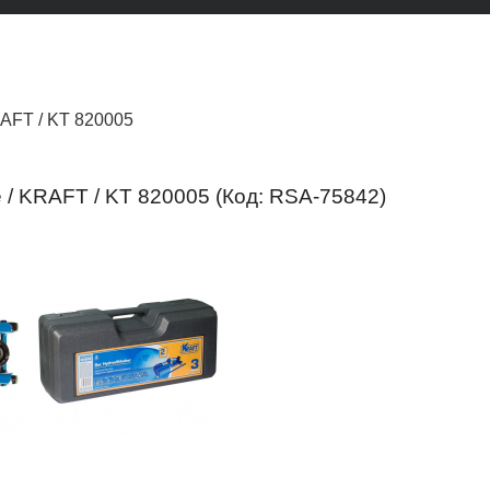
RAFT / KT 820005
е / KRAFT / KT 820005
(Код:
RSA-75842
)