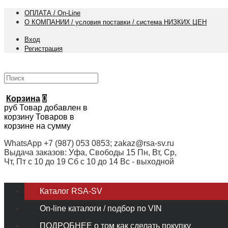
ОПЛАТА / On-Line
О КОМПАНИИ / условия поставки / система НИЗКИХ ЦЕН
Вход
Регистрация
Корзина
0
руб
Товар добавлен в
корзину
Товаров в
корзине
на сумму
WhatsApp +7 (987) 053 0853; zakaz@rsa-sv.ru
Выдача заказов: Уфа, Свободы 15 Пн, Вт, Ср,
Чт, Пт с 10 до 19 Сб с 10 до 14 Вс - выходной
Каталог RSA-SV
On-line каталоги / подбор по VIN
ПОДРОБНЕЕ о том как сделать покупку