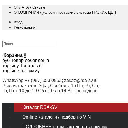
ОПЛАТА / On-Line
О КОМПАНИИ / условия поставки / система НИЗКИХ ЦЕН
Вход
Регистрация
Корзина
0
руб
Товар добавлен в
корзину
Товаров в
корзине
на сумму
WhatsApp +7 (987) 053 0853; zakaz@rsa-sv.ru
Выдача заказов: Уфа, Свободы 15 Пн, Вт, Ср,
Чт, Пт с 10 до 19 Сб с 10 до 14 Вс - выходной
Каталог RSA-SV
On-line каталоги / подбор по VIN
ПОДРОБНЕЕ о том как сделать покупку