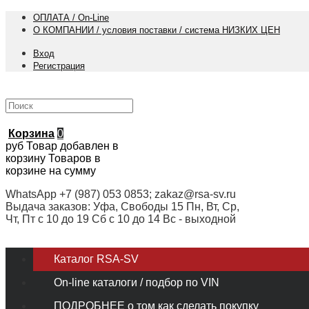
ОПЛАТА / On-Line
О КОМПАНИИ / условия поставки / система НИЗКИХ ЦЕН
Вход
Регистрация
Корзина
0
руб
Товар добавлен в
корзину
Товаров в
корзине
на сумму
WhatsApp +7 (987) 053 0853; zakaz@rsa-sv.ru
Выдача заказов: Уфа, Свободы 15 Пн, Вт, Ср,
Чт, Пт с 10 до 19 Сб с 10 до 14 Вс - выходной
Каталог RSA-SV
On-line каталоги / подбор по VIN
ПОДРОБНЕЕ о том как сделать покупку