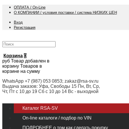
ОПЛАТА / On-Line
О КОМПАНИИ / условия поставки / система НИЗКИХ ЦЕН
Вход
Регистрация
Корзина
0
руб
Товар добавлен в
корзину
Товаров в
корзине
на сумму
WhatsApp +7 (987) 053 0853; zakaz@rsa-sv.ru
Выдача заказов: Уфа, Свободы 15 Пн, Вт, Ср,
Чт, Пт с 10 до 19 Сб с 10 до 14 Вс - выходной
Каталог RSA-SV
On-line каталоги / подбор по VIN
ПОДРОБНЕЕ о том как сделать покупку