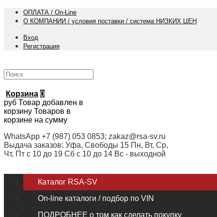
ОПЛАТА / On-Line
О КОМПАНИИ / условия поставки / система НИЗКИХ ЦЕН
Вход
Регистрация
Корзина
0
руб
Товар добавлен в
корзину
Товаров в
корзине
на сумму
WhatsApp +7 (987) 053 0853; zakaz@rsa-sv.ru
Выдача заказов: Уфа, Свободы 15 Пн, Вт, Ср,
Чт, Пт с 10 до 19 Сб с 10 до 14 Вс - выходной
Каталог RSA-SV
On-line каталоги / подбор по VIN
ПОДРОБНЕЕ о том как сделать покупку