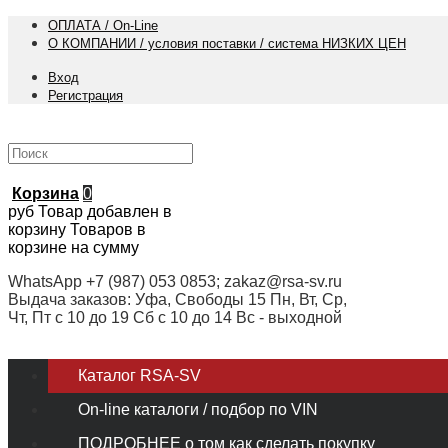
ОПЛАТА / On-Line
О КОМПАНИИ / условия поставки / система НИЗКИХ ЦЕН
Вход
Регистрация
Корзина
0
руб
Товар добавлен в
корзину
Товаров в
корзине
на сумму
WhatsApp +7 (987) 053 0853; zakaz@rsa-sv.ru
Выдача заказов: Уфа, Свободы 15 Пн, Вт, Ср,
Чт, Пт с 10 до 19 Сб с 10 до 14 Вс - выходной
Каталог RSA-SV
On-line каталоги / подбор по VIN
ПОДРОБНЕЕ о том как сделать покупку