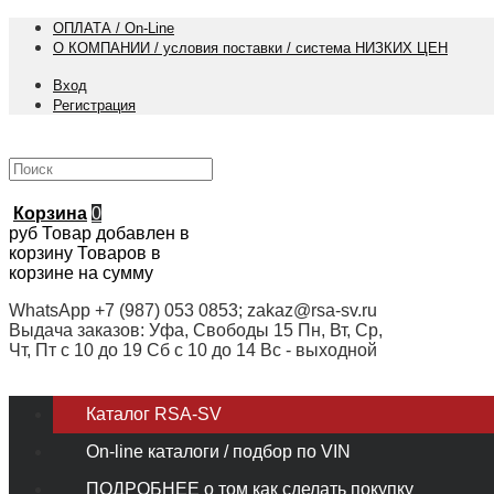
ОПЛАТА / On-Line
О КОМПАНИИ / условия поставки / система НИЗКИХ ЦЕН
Вход
Регистрация
Корзина
0
руб
Товар добавлен в
корзину
Товаров в
корзине
на сумму
WhatsApp +7 (987) 053 0853; zakaz@rsa-sv.ru
Выдача заказов: Уфа, Свободы 15 Пн, Вт, Ср,
Чт, Пт с 10 до 19 Сб с 10 до 14 Вс - выходной
Каталог RSA-SV
On-line каталоги / подбор по VIN
ПОДРОБНЕЕ о том как сделать покупку