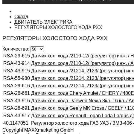
Склад
ДВИГАТЕЛЬ ЭЛЕКТРИКА
РЕГУЛЯТОРЫ ХОЛОСТОГО ХОДА РХХ
РЕГУЛЯТОРЫ ХОЛОСТОГО ХОДА РХХ
Количество:
RSA-29-615
Датчик хол. хода /2110-12/ (регулятор) инж. /
RSA-43-914
Датчик хол. хода /2110-12/ (регулятор) инж. /
RSA-43-915
Датчик хол. хода /21214, 2123/ (регулятор) ин
RSA-55-980
Датчик хол. хода /21214, 2123/ (регулятор) и
RSA-29-616
Датчик хол. хода /21214, 2123/ (регулятор) и
RSA-26-661
Датчик хол. хода Chery Amulet / CHERY / 480
RSA-43-916
Датчик хол. хода Daewoo Nexia 8кл.-16 кл. / 
RSA-28-691
Датчик хол. хода Geely MK Cross / GEELY / 1
RSA-43-917
Датчик хол. хода Renault Logan Lada Largus д
40.1147051
Регулятор холостого хода ГАЗ УАЗ / ЗМЗ-406
Copyright MAXXmarketing GmbH