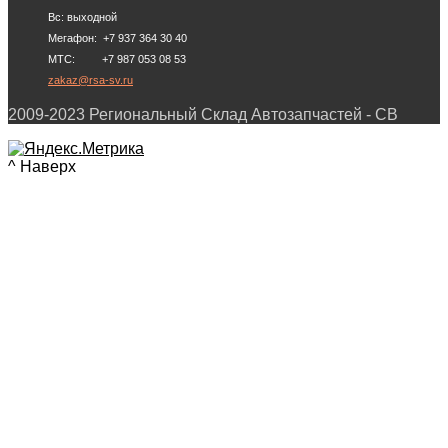
Вс: выходной
Мегафон: +7 937 364 30 40
МТС: +7 987 053 08 53
zakaz@rsa-sv.ru
2009-2023 Региональный Склад Автозапчастей - СВ
^ Наверх