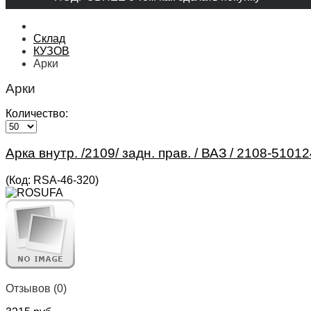
Склад
КУЗОВ
Арки
Арки
Количество:
Арка внутр. /2109/ задн. прав. / ВАЗ / 2108-5101
(Код:
RSA-46-320
)
Отзывов (0)