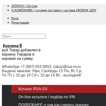
ОПЛАТА / On-Line
О КОМПАНИИ / условия поставки / система НИЗКИХ ЦЕН
Вход
Регистрация
Корзина
0
руб
Товар добавлен в
корзину
Товаров в
корзине
на сумму
WhatsApp +7 (987) 053 0853; zakaz@rsa-sv.ru
Выдача заказов: Уфа, Свободы 15 Пн, Вт, Ср,
Чт, Пт с 10 до 19 Сб с 10 до 14 Вс - выходной
Каталог RSA-SV
On-line каталоги / подбор по VIN
ПОДРОБНЕЕ о том как сделать покупку