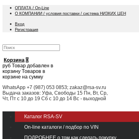
ОПЛАТА / On-Line
О КОМПАНИИ / условия поставки / система НИЗКИХ ЦЕН
Вход
Регистрация
Корзина
0
руб
Товар добавлен в
корзину
Товаров в
корзине
на сумму
WhatsApp +7 (987) 053 0853; zakaz@rsa-sv.ru
Выдача заказов: Уфа, Свободы 15 Пн, Вт, Ср,
Чт, Пт с 10 до 19 Сб с 10 до 14 Вс - выходной
Каталог RSA-SV
On-line каталоги / подбор по VIN
ПОДРОБНЕЕ о том как сделать покупку