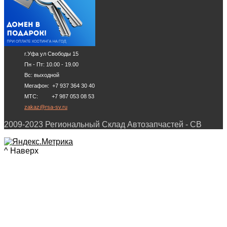
г.Уфа ул Свободы 15
Пн - Пт: 10.00 - 19.00
Вс: выходной
Мегафон: +7 937 364 30 40
МТС: +7 987 053 08 53
zakaz@rsa-sv.ru
2009-2023 Региональный Склад Автозапчастей - СВ
^ Наверх